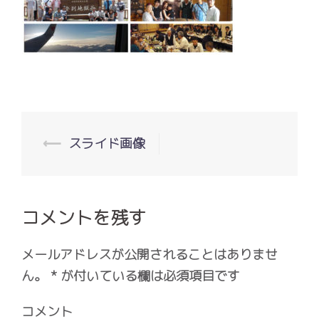
投
⟵
スライド画像
稿
ナ
ビ
コメントを残す
ゲ
ー
メールアドレスが公開されることはありませ
シ
ん。
*
が付いている欄は必須項目です
ョ
ン
コメント