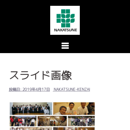
コ
ン
テ
ン
ツ
へ
ス
キ
スライド画像
ッ
プ
投稿日:
2019年4月17日
NAKATSUNE-KENZAI