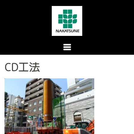
コ
ン
テ
ン
ツ
へ
ス
CD工法
キ
ッ
プ