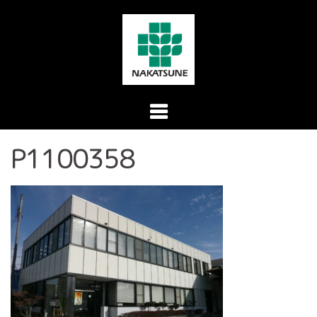
コ
ン
テ
ン
ツ
へ
ス
P1100358
キ
ッ
プ